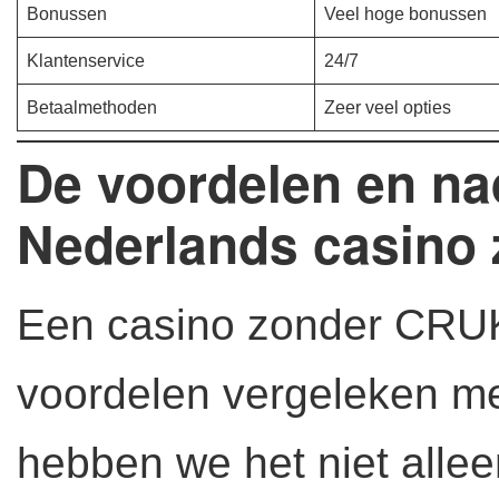
Bonussen
Veel hoge bonussen
Klantenservice
24/7
Betaalmethoden
Zeer veel opties
De voordelen en na
Nederlands casino
Een casino zonder CRUK
voordelen vergeleken m
hebben we het niet alleen