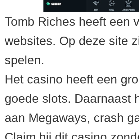
Tomb Riches heeft een 
websites. Op deze site zi
spelen.
Het casino heeft een gro
goede slots. Daarnaast
aan Megaways, crash ga
Claim bij dit casino zo