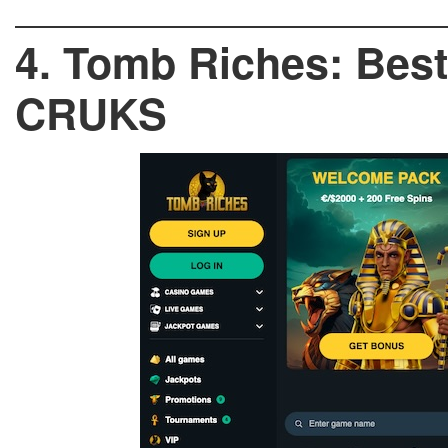
4. Tomb Riches: Bes
CRUKS