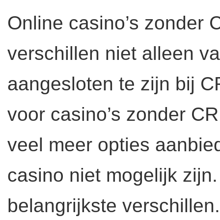
Online casino’s zonde
verschillen niet alleen v
aangesloten te zijn bij
voor casino’s zonder C
veel meer opties aanbie
casino niet mogelijk zijn
belangrijkste verschillen.