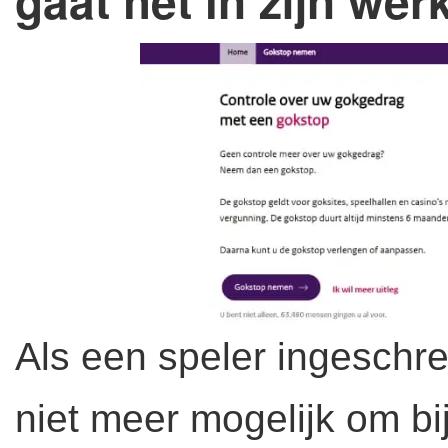
gaat het in zijn wer
Als een speler ingeschr
niet meer mogelijk om b