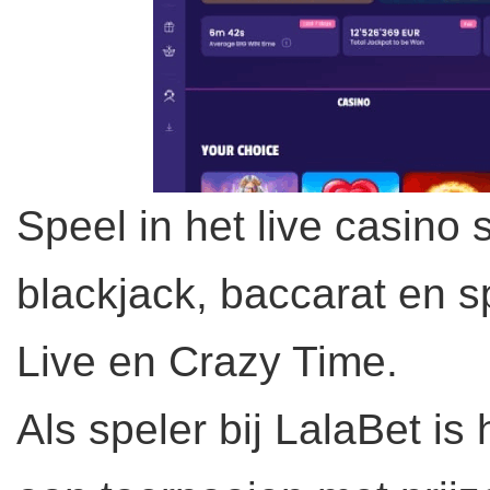
Speel in het live casino 
blackjack, baccarat en 
Live en Crazy Time.
Als speler bij LalaBet i