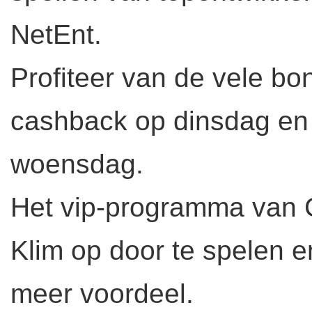
NetEnt.
Profiteer van de vele 
cashback op dinsdag en
woensdag.
Het vip-programma van C
Klim op door te spelen en
meer voordeel.