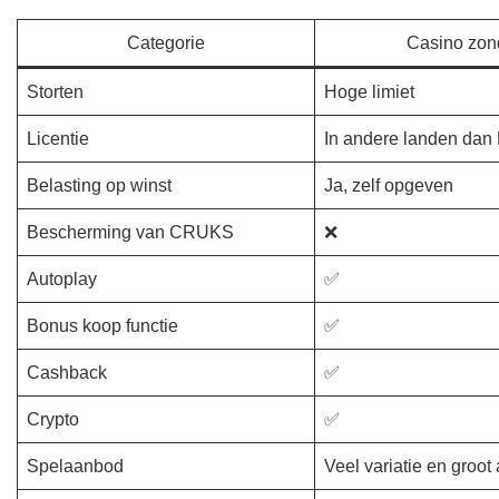
Categorie
Casino zo
Storten
Hoge limiet
Licentie
In andere landen dan
Belasting op winst
Ja, zelf opgeven
Bescherming van CRUKS
❌
Autoplay
✅
Bonus koop functie
✅
Cashback
✅
Crypto
✅
Spelaanbod
Veel variatie en groo