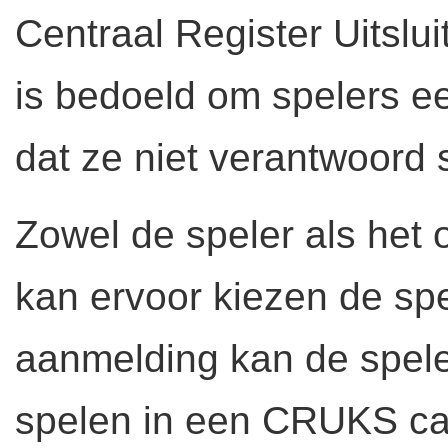
Centraal Register Uitslui
is bedoeld om spelers ee
dat ze niet verantwoord
Zowel de speler als het o
kan ervoor kiezen de spe
aanmelding kan de spel
spelen in een CRUKS ca