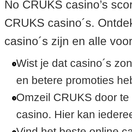
No CRUKS casino’s scor
CRUKS casino´s. Ontde
casino´s zijn en alle voo
Wist je dat casino´s 
en betere promoties h
Omzeil CRUKS door te
casino. Hier kan ieder
Vind het beste online 