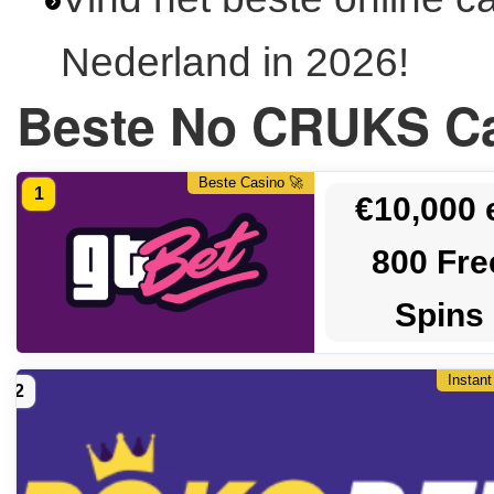
Nederland in 2026!
Beste No CRUKS Ca
Beste Casino 🚀
1
€10,000 
800 Fre
Spins
Instant
2