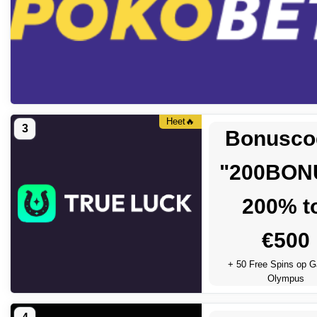
Heet🔥
3
Bonusco
"200BON
200% t
€500
+ 50 Free Spins op G
Olympus