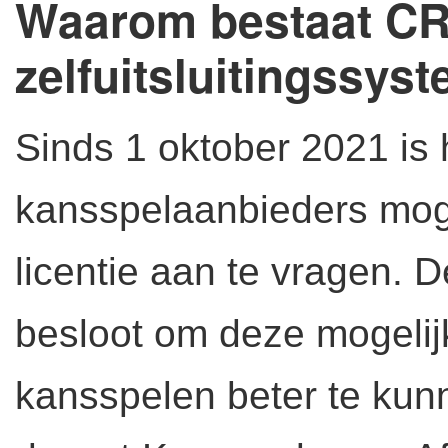
Waarom bestaat CR
zelfuitsluitingssys
Sinds 1 oktober 2021 is 
kansspelaanbieders mog
licentie aan te vragen. 
besloot om deze mogelij
kansspelen beter te kun