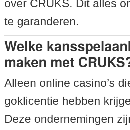
over CRUKS. Dit alles om
te garanderen.
Welke kansspelaanb
maken met CRUKS
Alleen online casino’s d
goklicentie hebben krij
Deze ondernemingen zijn